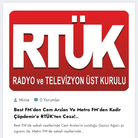
Minie
0 Yorumlar
Best FM’den Cem Arslan Ve Metro FM’den Kadir
Çöpdemir’e RTÜK’ten Ceza!..
Best FM‘de sabah saatlerinde Cem Arslan’ın sunduğu Gazoz Ağacı pr
ogramı ile, Metro FM‘de sabah saatlerinde…