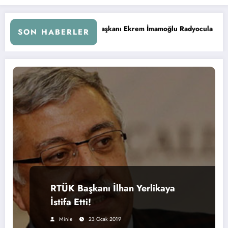
u Radyocular ile Buluştu
İstanbul’da Radyo Cızırtısı Sona 
SON HABERLER
RTÜK Başkanı İlhan Yerlikaya
İstifa Etti!
Minie
23 Ocak 2019