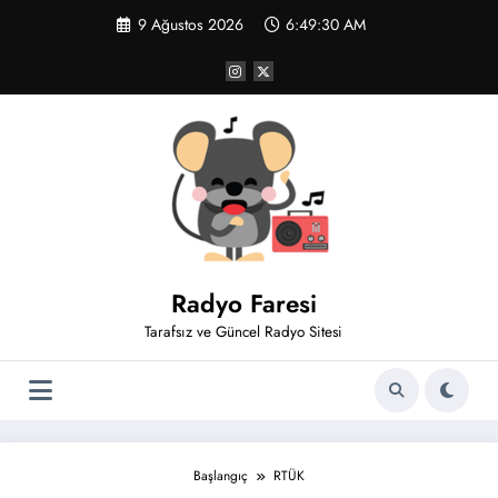
İçeriğe
9 Ağustos 2026
6:49:31 AM
atla
Radyo Faresi
Tarafsız ve Güncel Radyo Sitesi
Başlangıç
RTÜK