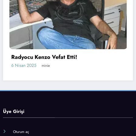
Radyo Fen
Kenzo Vefat Etti!
Belli Oldu
25
minie
23 Mart 2025
Üye Girişi
Oturum aç