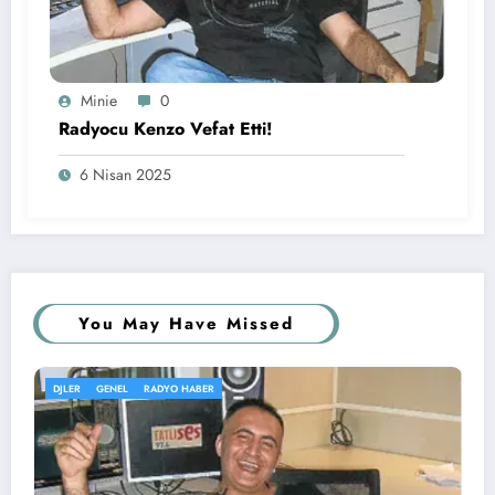
Minie
0
Radyocu Kenzo Vefat Etti!
6 Nisan 2025
You May Have Missed
EL
RADYO HABER
GENEL
KÖŞE Y