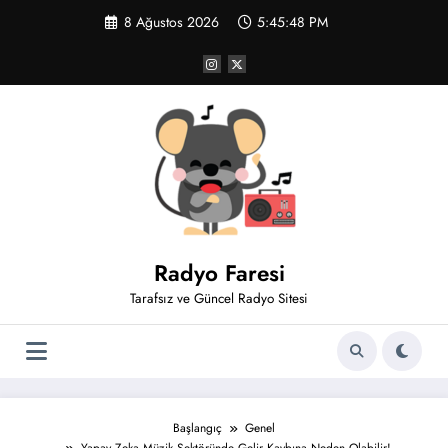
İçeriğe
8 Ağustos 2026
5:45:49 PM
atla
Radyo Faresi
Tarafsız ve Güncel Radyo Sitesi
Başlangıç
Genel
Yapay Zeka Müzik Sektöründe Gelir Kaybına Neden Olabilir!