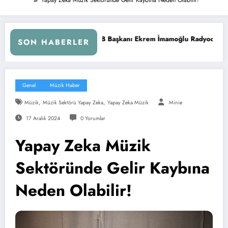
aşkanı Ekrem İmamoğlu Radyocular ile Buluştu
İstanbul’da 
SON HABERLER
Genel
Müzik Haber
,
,
Müzik
Müzik Sektörü Yapay Zeka
Yapay Zeka Müzik
Minie
17 Aralık 2024
0 Yorumlar
Yapay Zeka Müzik
Sektöründe Gelir Kaybına
Neden Olabilir!