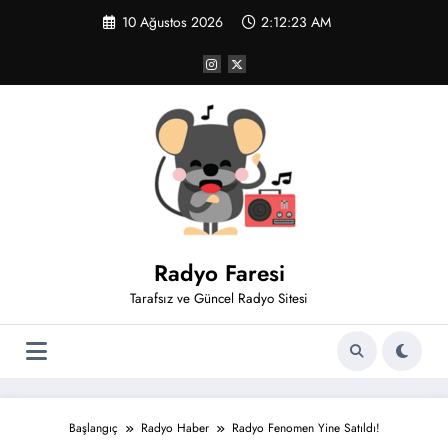
İçeriğe
10 Ağustos 2026
2:12:24 AM
atla
Radyo Faresi
Tarafsız ve Güncel Radyo Sitesi
Başlangıç
Radyo Haber
Radyo Fenomen Yine Satıldı!