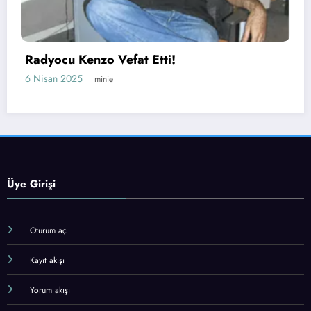
Radyo Fenomen’in Ye
 Etti!
Belli Oldu!
23 Mart 2025
minie
Üye Girişi
Oturum aç
Kayıt akışı
Yorum akışı