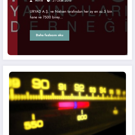
Minie
21 Ocak 2016
URYAD A.Ş. ve Nielsen tarafından her ay en az 5 bin
hane ve 7500 birey…
Daha fazlasını oku