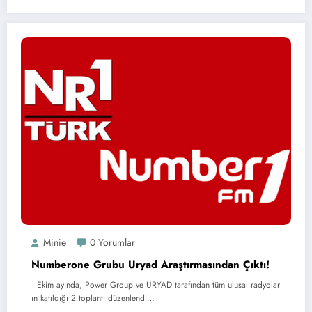
Minie
0 Yorumlar
Numberone Grubu Uryad Araştırmasından Çıktı!
Ekim ayında, Power Group ve URYAD tarafından tüm ulusal radyolar
ın katıldığı 2 toplantı düzenlendi…