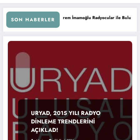
ar ile Buluştu
İstanbul’da Radyo Cızırtısı Sona Eriyor! DAB
SON HABERLER
URYAD, 2015 YILI RADYO
DİNLEME TRENDLERİNİ
AÇIKLAD!