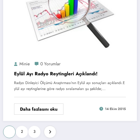
Minie
0 Yorumlar
Eylül Ayı Radyo Reytingleri Açıklandı!
Radyo Dinleyici Ölçümü Araştırması’nın Eylül ayı sonuçları açıklandı.E
ylül ayı reytinglerine göre radyo sıralamaları şu şekilde;…
Daha fazlasını oku
14 Ekim 2015
Yazı
1
2
3