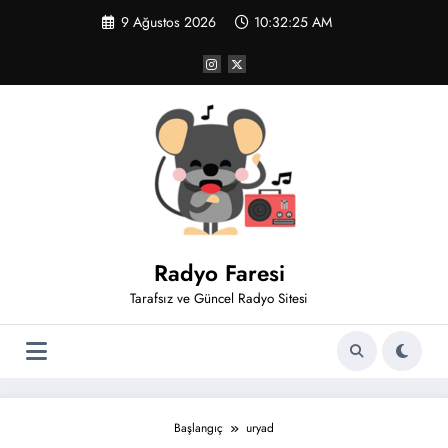
İçeriğe
9 Ağustos 2026
10:32:26 AM
atla
Radyo Faresi
Tarafsız ve Güncel Radyo Sitesi
Başlangıç
uryad