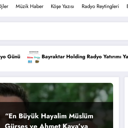
jler
Müzik Haber
Köşe Yazısı
Radyo Reytingleri
yında !
Yeni Radyo: FG Türk Yayında!
“En Büyük Hayalim Müslüm
Gürses ve Ahmet Kaya’ya