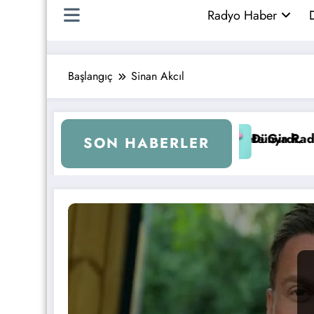
Radyo Haber
D
Başlangıç
Sinan Akcıl
r Holding Radyo Yatırımı Yapıyor!
Kalp Fm Ya
SON HABERLER