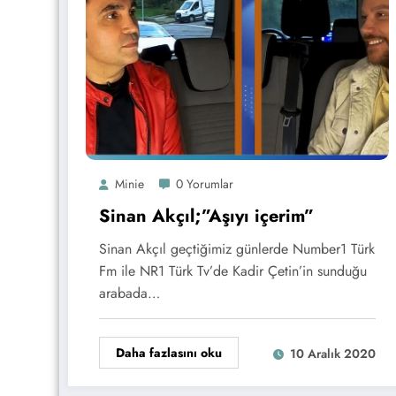
Minie
0 Yorumlar
Sinan Akçıl;”Aşıyı içerim”
Sinan Akçıl geçtiğimiz günlerde Number1 Türk
Fm ile NR1 Türk Tv’de Kadir Çetin’in sunduğu
arabada…
Daha fazlasını oku
10 Aralık 2020