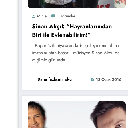
Minie
0 Yorumlar
Sinan Akçıl: “Hayranlarımdan
Biri ile Evlenebilirim!”
Pop müzik piyasasında birçok şarkının altına
imzasını atan başarılı müzisyen Sinan Akçıl ge
çtiğimiz günlerde…
Daha fazlasını oku
13 Ocak 2016