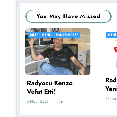
You May Have Missed
ER
GENEL
KÖŞE YAZISI
RADYOLAR
GE
RA
Ra
Radyo Fenomen’in
Gö
Yeni Yönetim
Kadrosu Belli Oldu!
20 M
minie
23 Mart 2025