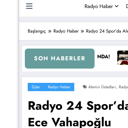
Radyo Haber
D
Başlangıç
Radyo Haber
Radyo 24 Spor’da Ale
ı Ekrem İmamoğlu Radyocular ile Buluştu
İstanbul’da R
SON HABERLER
,
Djler
Radyo Haber
Alemin Üstadları
Rady
Radyo 24 Spor’da
Ece Vahapoğlu