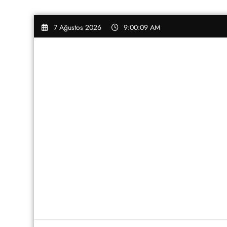
İçeriğe
7 Ağustos 2026
9:00:10 AM
atla