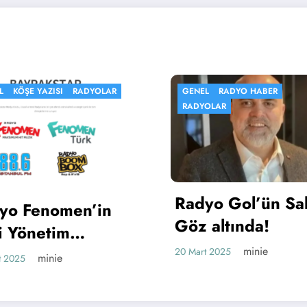
NEL
RADYO HABER
DJLER
GENEL
RADYOLAR
DYOLAR
Melih Kurtuluş,
dyo Gol’ün Sahibi
Sevgi Çemberi i
z altında!
Kral FM’e Geri
minie
19 Mart 2025
minie
art 2025
Döndü!