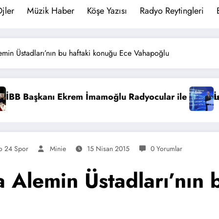
jler
Müzik Haber
Köşe Yazısı
Radyo Reytingleri
min Üstadları’nın bu haftaki konuğu Ece Vahapoğlu
adyo Cızırtısı Sona Eriyor! DAB Hizmete Girdi.
Dünya Radyo G
o 24 Spor
Minie
15 Nisan 2015
0 Yorumlar
 Alemin Üstadları’nın 