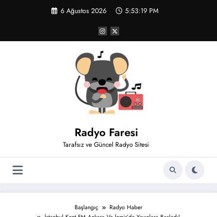
İçeriğe
6 Ağustos 2026
5:53:20 PM
atla
Radyo Faresi
Tarafsız ve Güncel Radyo Sitesi
Başlangıç
Radyo Haber
İstanbul Kent FM Ankara Ve İzmir’de Yayınlara Başladı!..