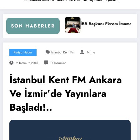
İBB Başkanı Ekrem İmamoğlu Radyocular ile Buluştu
SON HABERLER
Radyo Haber
İstanbul Kent Fm
Minie
9 Temmuz 2015
0 Yorumlar
İstanbul Kent FM Ankara
Ve İzmir’de Yayınlara
Başladı!..