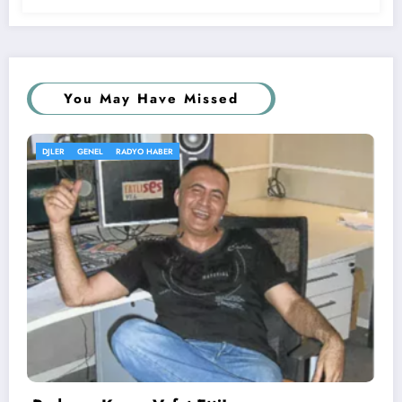
You May Have Missed
GENEL
KÖŞE YAZISI
RADYOLAR
Radyo Fenomen’in Yeni Yön