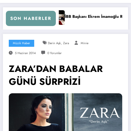
 Başkanı Ekrem İmamoğlu Radyocular ile Buluştu
İstanbul’d
SON HABERLER
,
Müzik Haber
Derin Aşk
Zara
Minie
5 Haziran 2014
0 Yorumlar
ZARA’DAN BABALAR
GÜNÜ SÜRPRİZİ