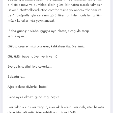
birlikte olmayı ve bu video klibin güzel bir hatıra olarak kalmasını
istiyor.“info@pollproduction.com”adresine yollanacak “Babam ve
Ben” fotoğraflarıyla Zara’nın görüntüleri birlikte montajlanıp, tüm
müzik kanallarında yayınlanacak.
‘Baba güneştir bizde, ışığıyla aydınlatan, sıcağıyla sarıp
sarmalayan…
Gülüşü cesaretimizi oluşturur, kahkahası özgüvenimizi,
Güçlüdür baba, güven verir varlığı..
Eve geliş saatini iple çekeriz…
Babadır o…
Ağız dolusu söyleriz “baba”
Gece aysız olmaz, gündüz güneşsiz..
İster fakir olsun ister zengin, ister akıllı olsun ister deli, ister hayatta
olsun ister göçmüş, ister şehirli olsun ister köylü…