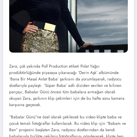
Zara, çok yakında Poll Production etiketi Polat Yağcı
prodüktörlüğünde piyasaya çıkaracağı ‘Derin Aşk’ albümünde
‘Bana Bir Masal Anlat Baba’ şarkısını da yorumlayarak, radyocu
dostlarıyla paylaştı. ‘Süper Baba’ adlı diziden sevilen ve bilinen
parçayı, Babalar Günü öncesi tüm babalara armağan olarak
okuyan Zara, şarkının klip çekimleri için de bu hafta sonu kamera
karşısına geçecek.
“Babalar Günü”ne özel olarak çekilecek bu video klipte baba ve
çocuk temalı fotoğraflar kullanılacak. Bu video klip için “Babam ve
Ben” projesini başlatan Zara, radyocu dostlarından da kendi
babalarıyla birlikte çekilmiş fotoğraflarını göndererek, klipte hep