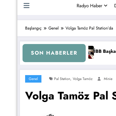
Radyo Haber
D
Başlangıç
Genel
Volga Tamöz Pal Station’da
em İmamoğlu Radyocular ile Buluştu
İstanbul’da Radyo C
SON HABERLER
,
Genel
Pal Station
Volga Tamöz
Minie
Volga Tamöz Pal S