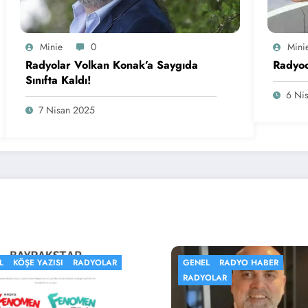
Minie
0
Mini
Radyolar Volkan Konak’a Saygıda
Radyoc
Sınıfta Kaldı!
6 Ni
7 Nisan 2025
NEL
RADYO HABER
DJLER
GENEL
RADYOLAR
DYOLAR