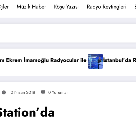
jler
Müzik Haber
Köşe Yazısı
Radyo Reytingleri
ızırtısı Sona Eriyor! DAB Hizmete Girdi.
Dünya Radyo Günü
10 Nisan 2018
0 Yorumlar
tation’da