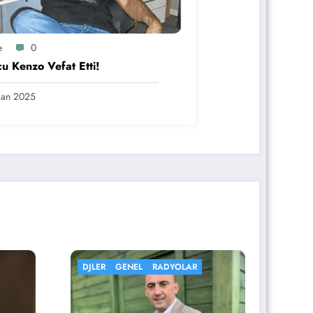
e
0
u Kenzo Vefat Etti!
san 2025
GENEL
RADYO HABER
D
RADYOLAR
R