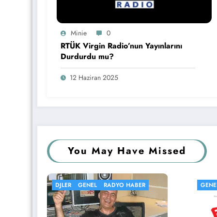
Minie
0
RTÜK Virgin Radio’nun Yayınlarını
Durdurdu mu?
12 Haziran 2025
You May Have Missed
BER
GENEL
KÖŞE YAZISI
RADYOLAR
GE
RA