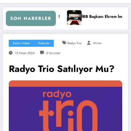
NDA!
İBB Başkanı Ekrem İmamoğlu Radyocular ile Buluştu
SON HABERLER
Radyo Haber
Radyolar
Radyo Trio
Minie
15 Nisan 2024
0 Yorumlar
Radyo Trio Satılıyor Mu?