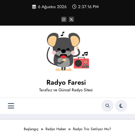
İçeriğe
6 Ağustos 2026
2:37:17 PM
atla
Radyo Faresi
Tarafsız ve Güncel Radyo Sitesi
Başlangıç
Radyo Haber
Radyo Trio Satılıyor Mu?