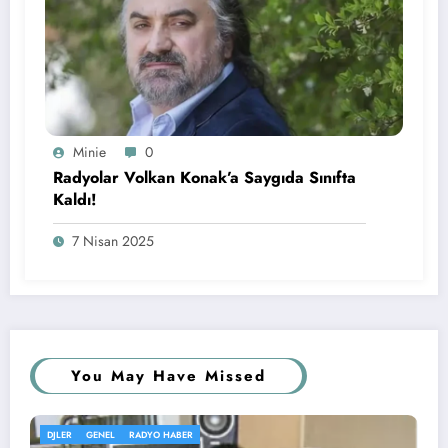
Minie
0
Radyolar Volkan Konak’a Saygıda Sınıfta
Kaldı!
7 Nisan 2025
You May Have Missed
 HABER
GENEL
KÖŞE YAZISI
RA