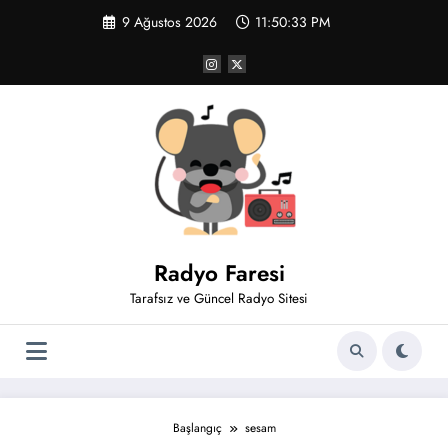
İçeriğe
9 Ağustos 2026
11:50:33 PM
atla
Radyo Faresi
Tarafsız ve Güncel Radyo Sitesi
Başlangıç
sesam