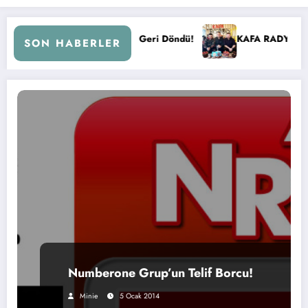
mberi ile Kral FM’e Geri Döndü!
KAFA RADYO 6 YAŞINDA!
SON HABERLER
Numberone Grup’un Telif Borcu!
Minie
5 Ocak 2014