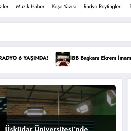
jler
Müzik Haber
Köşe Yazısı
Radyo Reytingleri
şkanı Ekrem İmamoğlu Radyocular ile Buluştu
İstanbul’
Üsküdar Üniversitesi’nde