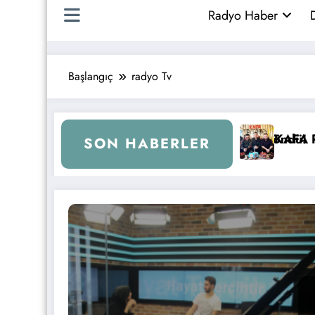
Radyo Haber
D
Başlangıç
radyo Tv
FM’e Geri Döndü!
KAFA RADYO 6 YAŞINDA!
İBB Ba
SON HABERLER