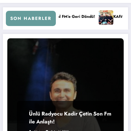
gi Çemberi ile Kral FM’e Geri Döndü!
KAFA RADYO 6 YAŞIND
SON HABERLER
Ünlü Radyocu Kadir Çetin Son Fm
ile Anlaştı!