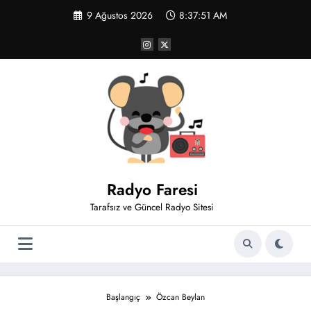
İçeriğe
9 Ağustos 2026
8:37:51 AM
atla
Radyo Faresi
Tarafsız ve Güncel Radyo Sitesi
Başlangıç
Özcan Beylan