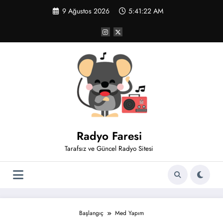
İçeriğe
9 Ağustos 2026
5:41:22 AM
atla
Radyo Faresi
Tarafsız ve Güncel Radyo Sitesi
Başlangıç
Med Yapım