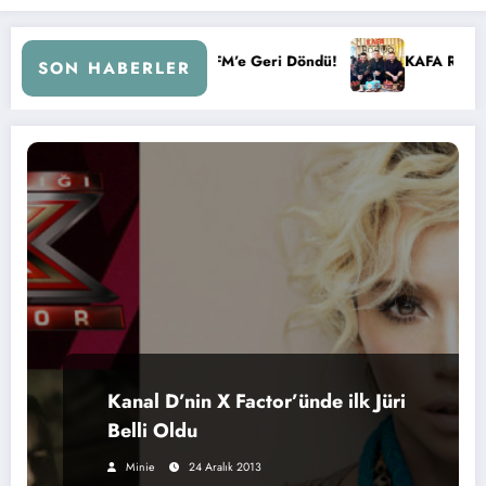
emberi ile Kral FM’e Geri Döndü!
KAFA RADYO 6 YAŞINDA!
SON HABERLER
Kanal D’nin X Factor’ünde ilk Jüri
Belli Oldu
Minie
24 Aralık 2013