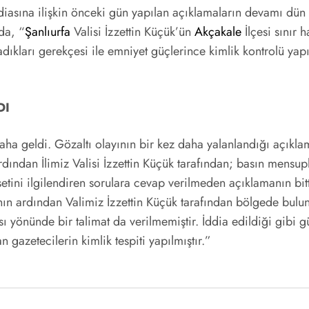
ddiasına ilişkin önceki gün yapılan açıklamaların devamı dün
da, “
Şanlıurfa
Valisi İzzettin Küçük’ün
Akçakale
İlçesi sınır 
adıkları gerekçesi ile emniyet güçlerince kimlik kontrolü yap
.
DI
aha geldi. Gözaltı olayının bir kez daha yalanlandığı açıkla
rdından İlimiz Valisi İzzettin Küçük tarafından; basın mensu
setini ilgilendiren sorulara cevap verilmeden açıklamanın bitti
anın ardından Valimiz İzzettin Küçük tarafından bölgede bulu
ı yönünde bir talimat da verilmemiştir. İddia edildiği gibi g
gazetecilerin kimlik tespiti yapılmıştır.”