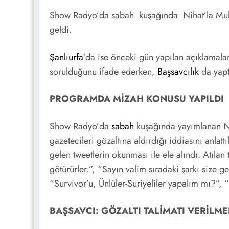
Show Radyo’da sabah kuşağında Nihat’la M
geldi.
Şanlıurfa
‘da ise önceki gün yapılan açıklamala
sorulduğunu ifade ederken,
Başsavcılık
da yapt
PROGRAMDA MİZAH KONUSU YAPILDI
Show Radyo’da
sabah
kuşağında yayımlanan Ni
gazetecileri gözaltına aldırdığı iddiasını anlatt
gelen tweetlerin okunması ile ele alındı. Atıla
götürürler.”, “Sayın valim sıradaki şarkı size g
“Survivor’u, Ünlüler-Suriyeliler yapalım mı?”, 
BAŞSAVCI: GÖZALTI TALİMATI VERİLME