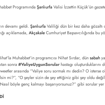
uhabbet Programında
Şanlıurfa
Valisi İzzettin Küçük’ün gazet
rın devamı geldi.
Şanlıurfa
Valiliği dün bir kez daha gözaltı 
ığı açıklamada,
Akçakale
Cumhuriyet Başsavcılığında bu yön
hat’la Muhabbet’in programcısı Nihat Sırdar, dün
sabah
ya
ıktan sonra
#ValiyeUygunSorular
hastagı oluşturduklarını 
n tweetler arasında “Valiye soru sormak mı dedin? O isterse o
elsin mi?”, “O şeyler sizin de şey ettiğiniz gibi şey oldu değ
“Nasıl böyle genç kalmayı başarıyorsunuz?” gibi sorular yer 
Dİ