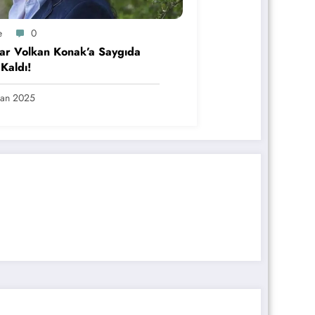
e
0
ar Volkan Konak’a Saygıda
 Kaldı!
san 2025