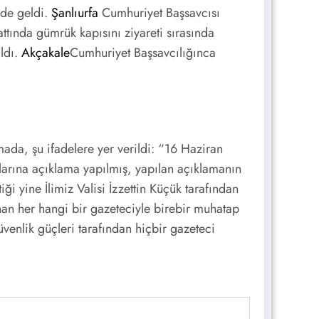
 de geldi.
Şanlıurfa
Cumhuriyet Başsavcısı
hattında gümrük kapısını ziyareti sırasında
ıldı.
Akçakale
Cumhuriyet Başsavcılığınca
mada, şu ifadelere yer verildi: “16 Haziran
plarına açıklama yapılmış, yapılan açıklamanın
ği yine İlimiz Valisi İzzettin Küçük tarafından
nan her hangi bir gazeteciyle birebir muhatap
üvenlik güçleri tarafından hiçbir gazeteci