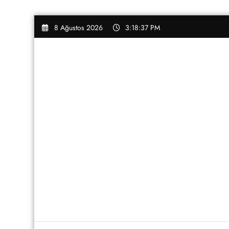
İçeriğe
8 Ağustos 2026
3:18:39 PM
atla