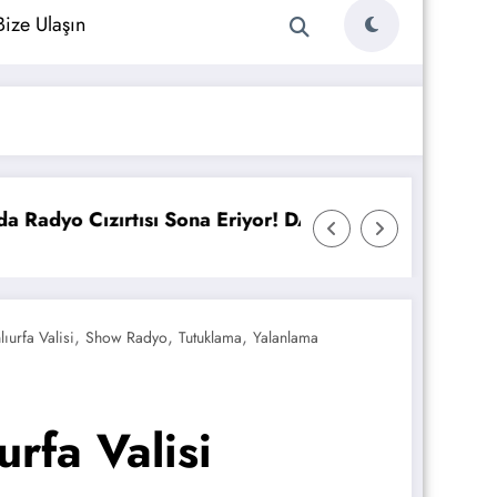
Bize Ulaşın
Holding Radyo Yatırımı Yapıyor!
Kalp Fm Yayı
,
,
,
lıurfa Valisi
Show Radyo
Tutuklama
Yalanlama
rfa Valisi