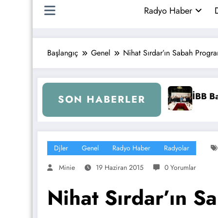
Radyo Haber
D
Başlangıç
Genel
Nihat Sırdar’ın Sabah Progra
ocular ile Buluştu
İstanbul’da Radyo Cızırtısı Sona Er
SON HABERLER
Djler
Genel
Radyo Haber
Radyolar
Minie
19 Haziran 2015
0 Yorumlar
Nihat Sırdar’ın S