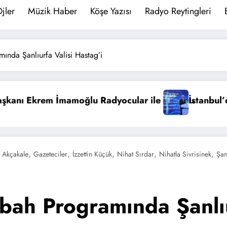
jler
Müzik Haber
Köşe Yazısı
Radyo Reytingleri
mında Şanlıurfa Valisi Hastag’i
iyor! DAB Hizmete Girdi.
Dünya Radyo Günü
Bayraktar 
,
,
,
,
,
Akçakale
Gazeteciler
İzzettin Küçük
Nihat Sırdar
Nihatla Sivrisinek
Şan
abah Programında Şanlıu