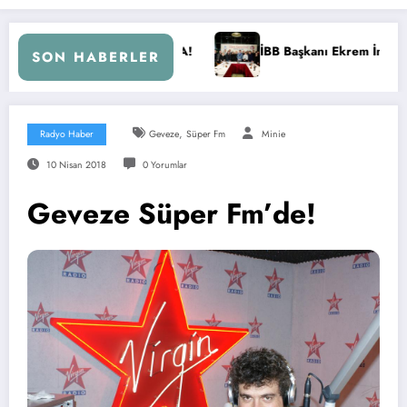
İBB Başkanı Ekrem İmamoğlu Radyocular ile Buluştu
SON HABERLER
,
Radyo Haber
Geveze
Süper Fm
Minie
10 Nisan 2018
0 Yorumlar
Geveze Süper Fm’de!