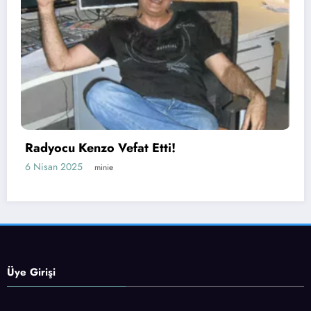
Radyo Fenomen’in Y
t Etti!
Belli Oldu!
23 Mart 2025
minie
Üye Girişi