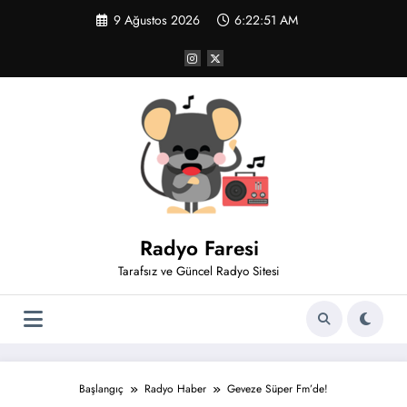
İçeriğe
9 Ağustos 2026
6:22:52 AM
atla
Radyo Faresi
Tarafsız ve Güncel Radyo Sitesi
Başlangıç
Radyo Haber
Geveze Süper Fm’de!