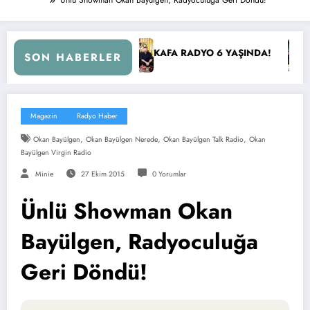
KAFA RADYO 6 YAŞINDA!
İBB Başkanı Ekrem İmamoğl
SON HABERLER
Magazin
Radyo Haber
,
,
,
Okan Bayülgen
Okan Bayülgen Nerede
Okan Bayülgen Talk Radio
Okan
Bayülgen Virgin Radio
Minie
27 Ekim 2015
0 Yorumlar
Ünlü Showman Okan
Bayülgen, Radyoculuğa
Geri Döndü!