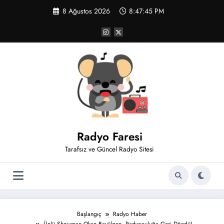
İçeriğe
8 Ağustos 2026
8:47:45 PM
atla
Radyo Faresi
Tarafsız ve Güncel Radyo Sitesi
Başlangıç
Radyo Haber
Ünlü Showman Okan Bayülgen, Radyoculuğa Geri Döndü!