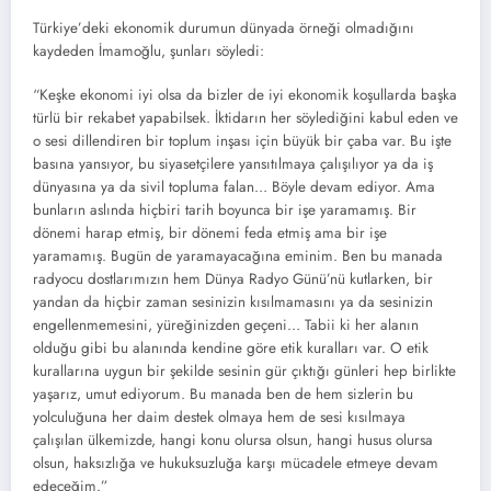
Türkiye’deki ekonomik durumun dünyada örneği olmadığını
kaydeden İmamoğlu, şunları söyledi:
“Keşke ekonomi iyi olsa da bizler de iyi ekonomik koşullarda başka
türlü bir rekabet yapabilsek. İktidarın her söylediğini kabul eden ve
o sesi dillendiren bir toplum inşası için büyük bir çaba var. Bu işte
basına yansıyor, bu siyasetçilere yansıtılmaya çalışılıyor ya da iş
dünyasına ya da sivil topluma falan… Böyle devam ediyor. Ama
bunların aslında hiçbiri tarih boyunca bir işe yaramamış. Bir
dönemi harap etmiş, bir dönemi feda etmiş ama bir işe
yaramamış. Bugün de yaramayacağına eminim. Ben bu manada
radyocu dostlarımızın hem Dünya Radyo Günü’nü kutlarken, bir
yandan da hiçbir zaman sesinizin kısılmamasını ya da sesinizin
engellenmemesini, yüreğinizden geçeni… Tabii ki her alanın
olduğu gibi bu alanında kendine göre etik kuralları var. O etik
kurallarına uygun bir şekilde sesinin gür çıktığı günleri hep birlikte
yaşarız, umut ediyorum. Bu manada ben de hem sizlerin bu
yolculuğuna her daim destek olmaya hem de sesi kısılmaya
çalışılan ülkemizde, hangi konu olursa olsun, hangi husus olursa
olsun, haksızlığa ve hukuksuzluğa karşı mücadele etmeye devam
edeceğim.”