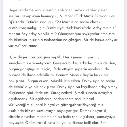
Değerlendirme konuşmasının ardından radyoculardan gelen
soruları cevaplayan İmamoğlu, Number1 Türk Müzik Direktörü ve
Dj’i Kadir Çetin’in sorduğu, “23 Mart’ta ön seçim olacak
cumhurbaşkanlığı için Cumhuriyet Halk Partisi’nde. Aday mısınız?
Mansur Bey aday olabilir mi? Olmayacağını söylüyorlar ama tam
da bilmiyoruz sizin o toplantıdan ne çıktığını. Bir de başka adaylar
var mı” sorusuna:
“Çok değerli bir buluşma yaptık. Her aşamasını parti içi
süreçlerimizle yönetiyoruz. Gazeteci birkaç arkadaşımızla da dün,
bugün görüştüğümüz için, ifade ettiğim şeylerin aynılarını da
burada da ifade edebilirim. Sonuçta Mansur Bey’in farklı bir
bakışı var. ‘Bugün erken. Adaylık için erken. Dolayısıyla ön seçim
de erken’ diye bir bakışı var. Dolayısıyla bu koşullarda aday olmayı
düşünmediğini ifade etti. Süreç netleşti. Şimdi sürecin detayları
açıklanacak. Bir açıklansın, ondan sonra nasıl bir yol
yürüyeceğimizi, nasıl bir yol ve güzergah tarifleyeceğimizi,
akabinde biz de kamuoyuyla paylaşacağız. Demek oluyor ki,
sürecin detayları muhtemelen bu hafta sonu açıklanır, kamuoyuyla
paylaşılır. Önümüzdeki hafta da yol haritamız belli olur. Ben,