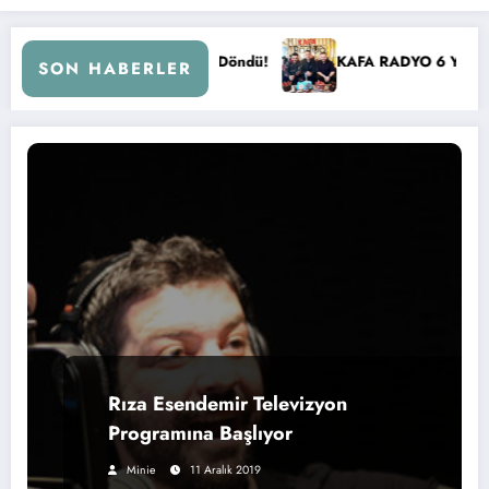
ü!
KAFA RADYO 6 YAŞINDA!
İBB Başkanı Ekrem İ
SON HABERLER
Rıza Esendemir Televizyon
Programına Başlıyor
Minie
11 Aralık 2019