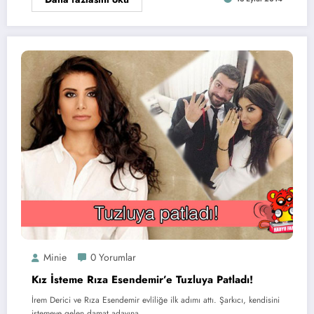
Minie
0 Yorumlar
Kız İsteme Rıza Esendemir’e Tuzluya Patladı!
İrem Derici ve Rıza Esendemir evliliğe ilk adımı attı. Şarkıcı, kendisini
istemeye gelen damat adayına…