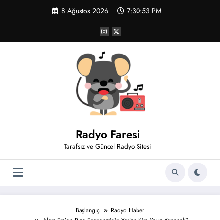
İçeriğe
8 Ağustos 2026
7:30:53 PM
atla
Radyo Faresi
Tarafsız ve Güncel Radyo Sitesi
Başlangıç
Radyo Haber
Alem Fm’de Rıza Esendemir’in Yerine Kim Yayın Yapacak?