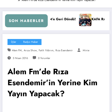
ral FM’e Geri Döndü!
KAFA RADYO 6 YAŞINDA!
İ
SON HABERLER
Djler
Radyo Haber
,
,
,
Alem FM
Arıza Show
Fatih Yıldırım
Rıza Esendemir
Minie
5 Nisan 2016
0 Yorumlar
Alem Fm’de Rıza
Esendemir’in Yerine Kim
Yayın Yapacak?