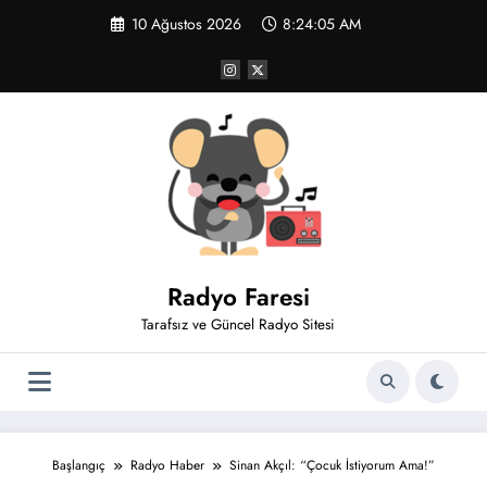
İçeriğe
10 Ağustos 2026
8:24:05 AM
atla
Radyo Faresi
Tarafsız ve Güncel Radyo Sitesi
Başlangıç
Radyo Haber
Sinan Akçıl: “Çocuk İstiyorum Ama!”