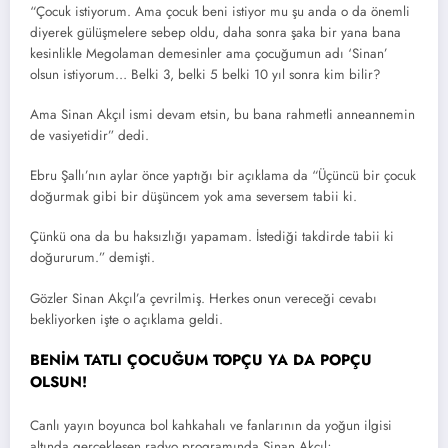
“Çocuk istiyorum. Ama çocuk beni istiyor mu şu anda o da önemli
diyerek gülüşmelere sebep oldu, daha sonra şaka bir yana bana
kesinlikle Megolaman demesinler ama çocuğumun adı ‘Sinan’
olsun istiyorum… Belki 3, belki 5 belki 10 yıl sonra kim bilir?
Ama Sinan Akçıl ismi devam etsin, bu bana rahmetli anneannemin
de vasiyetidir” dedi.
Ebru Şallı’nın aylar önce yaptığı bir açıklama da “Üçüncü bir çocuk
doğurmak gibi bir düşüncem yok ama seversem tabii ki.
Çünkü ona da bu haksızlığı yapamam. İstediği takdirde tabii ki
doğururum.” demişti.
Gözler Sinan Akçıl’a çevrilmiş. Herkes onun vereceği cevabı
bekliyorken işte o açıklama geldi.
BENİM TATLI ÇOCUĞUM TOPÇU YA DA POPÇU
OLSUN
!
Canlı yayın boyunca bol kahkahalı ve fanlarının da yoğun ilgisi
altında gerçekleşen radyo programında Sinan Akçıl;