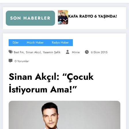
KAFA RADYO 6 YAŞINDA!
İBB Başkanı Ekrem İmamoğlu 
SON HABERLER
Djler
Müzik Haber
Radyo Haber
,
,
Best Fm
Sinan Akcıl
Yasemin Şefik
Minie
6 Ekim 2015
0 Yorumlar
Sinan Akçıl: “Çocuk
İstiyorum Ama!”