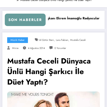
kanı Ekrem İmamoğlu Radyocular ile Buluştu
İstanbul’da Ra
SON HABERLER
,
,
Müzik Haber
Al Götür Beni
Lara Fabian
Mustafa Ceceli
Minie
4 Ağustos 2014
0 Yorumlar
Mustafa Ceceli Dünyaca
Ünlü Hangi Şarkıcı İle
Düet Yaptı?