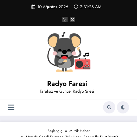
İçeriğe
10 Ağustos 2026
2:31:29 AM
atla
Radyo Faresi
Tarafsız ve Güncel Radyo Sitesi
Başlangıç
Müzik Haber
Mustafa Ceceli Dünyaca Ünlü Hangi Şarkıcı İle Düet Yaptı?