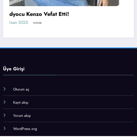
Radyo Fenomen’in Yeni Yönetim Ka
Belli Oldu!
23 Mart 2025
minie
Üye Girişi
Oturum aç
Kayıt akışı
Yorum akışı
WordPress.org