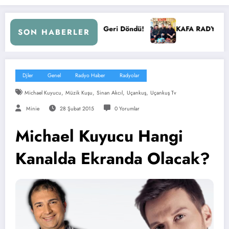
’e Geri Döndü!
KAFA RADYO 6 YAŞINDA!
İBB Baş
SON HABERLER
Djler
Genel
Radyo Haber
Radyolar
,
,
,
,
Michael Kuyucu
Müzik Kuşu
Sinan Akcıl
Uçankuş
Uçankuş Tv
Minie
28 Şubat 2015
0 Yorumlar
Michael Kuyucu Hangi
Kanalda Ekranda Olacak?