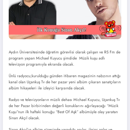
Aydın Üniversitesinde öğretim görevlisi olarak çalışan ve RS Fm de
program yapan Michael Kuyucu şimdide Müzik kuşu adlı
televizyon programıyla ekranda olacak.
Ünlü radyocu;kurulduğu günden itibaren magazinin nabzının attığı
kanal olan Uçankuş Tv de her pazar yeni albüm çıkaran sanatçıların
albüm hikayeleri ile izleyici karşısında olacak.
Radyo ve televizyonların müzik dehası Michael Kuyucu, Uçankuş Tv
de her Pazar birbirinden değerli konuklarını ağırlayacağı “Müzik
Kuşu”nun ilk haftaki konuğu “Best Of Aşk” albümüyle olay yaratan
Sinan Akçıl olacak.
Sinan Akçıl’ın albüm sürecinde yaşadığı anılar, ilginç anlar ve