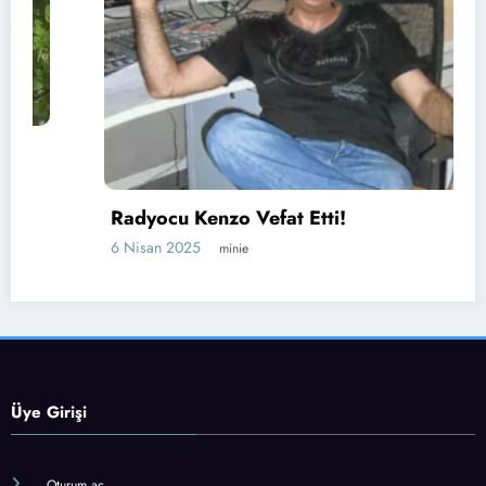
Radyocu Kenzo Vefat Etti!
6 Nisan 2025
minie
Üye Girişi
Oturum aç