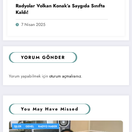
Radyolar Volkan Konak’a Saygıda Sınıfta
Kaldı!
7 Nisan 2025
YORUM GÖNDER
Yorum yapabilmek için
oturum açmalısınız
.
You May Have Missed
EL
RADYO HABER
GENEL
KÖŞE Y