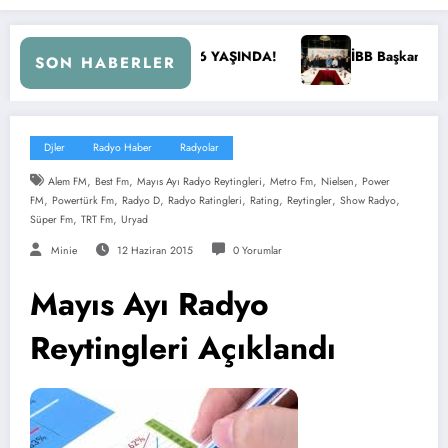
YAŞINDA!
İBB Başkanı Ekrem İmamoğlu Radyocular ile Bulu
SON HABERLER
Djler
Radyo Haber
Radyolar
,
,
,
,
,
Alem FM
Best Fm
Mayıs Ayı Radyo Reytingleri
Metro Fm
Nielsen
Power
,
,
,
,
,
,
,
FM
Powertürk Fm
Radyo D
Radyo Ratingleri
Rating
Reytingler
Show Radyo
,
,
Süper Fm
TRT Fm
Uryad
Minie
12 Haziran 2015
0 Yorumlar
Mayıs Ayı Radyo
Reytingleri Açıklandı