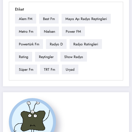
Etiket
Alem FM
Best Fm
Mayıs Ayı Radyo Reytingleri
Metro Fm
Nielsen
Power FM
Powertürk Fm
Radyo D
Radyo Ratingleri
Rating
Reytingler
Show Radyo
Süper Fm
TRT Fm
Uryad