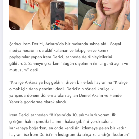
Şarkıcı İrem Derici, Ankara’da bir mekanda sahne aldı. Sosyal
medya hesabını da aktif kullanan ve takipçileriye komik
paylaşımlar yapan İrem Derici, sahnede de dinleyicilerini
güldürdü. Sahneye çıkarken “Bugün diyetimin ikinci günü açım ve
mutsuzum” dedi.
“Kraliçe Ankara’ya hoş geldin” diyen bir erkek hayranına “Kraliçe
olmak için daha gencim” dedi. Derici’nin sözleri kraliçelik
yarışında dönem dönem araları açılan Demet Akalın ve Hande
Yener’e gönderme olarak alındı.
İrem Derici sahneden “8 Kasım’da 10. yılımı kutluyorum. İlk
çıktığım halim şimdiki halimin halası gibi” diyerek salonu
kahkahaya boğarken, en önde kendisini izlemeye gelen bir kadın
hayranı ise İrem Derici’nin İnstagram’da sıkça kullandığı “kudurun”