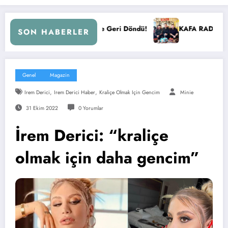
M’e Geri Döndü!
KAFA RADYO 6 YAŞINDA!
İBB Ba
SON HABERLER
Genel
Magazin
,
,
Irem Derici
Irem Derici Haber
Kraliçe Olmak Için Gencim
Minie
31 Ekim 2022
0 Yorumlar
İrem Derici: “kraliçe
olmak için daha gencim”