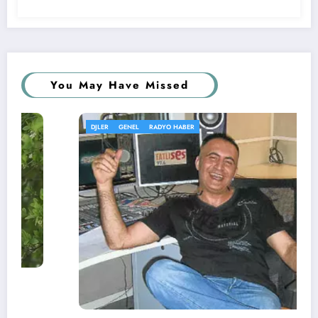
You May Have Missed
DJLER
GENEL
RADYO HABER