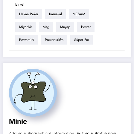
Etiket
Hakan Peker
Karnaval
MESAM
Miyörbir
Msg
Muyap
Power
Powertürk
Powerturkfm
Süper Fm
Minie
Add your Biographical Information.
Edit your Profile
now.