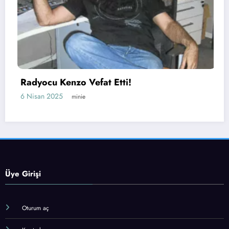
Radyo Fenomen’in Yeni Yö
!
Belli Oldu!
23 Mart 2025
minie
Üye Girişi
Oturum aç