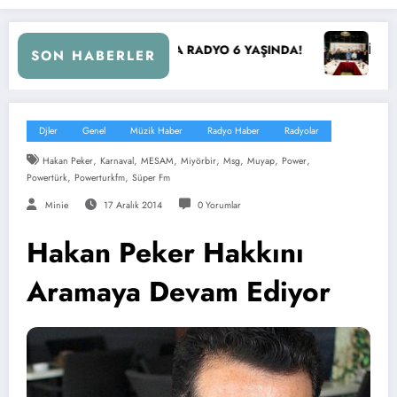
İBB Başkanı Ekrem İmamoğlu Radyocular ile Buluştu
SON HABERLER
Djler
Genel
Müzik Haber
Radyo Haber
Radyolar
,
,
,
,
,
,
,
Hakan Peker
Karnaval
MESAM
Miyörbir
Msg
Muyap
Power
,
,
Powertürk
Powerturkfm
Süper Fm
Minie
17 Aralık 2014
0 Yorumlar
Hakan Peker Hakkını
Aramaya Devam Ediyor