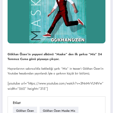
Gökhan Özen’in yepyeni albümü “Maske” den ilk şarkısı “Mis” 24
Temmuz Cuma günü piyasaya çıkıyor.
Hayranlarının sabırsızlıkla beklediği şarkı “Mis” in teaser’ı Gökhan Özen’in
Youtube hesabından yayınlandı.İşte o şarkının küçük bir bölümü;
[youtube url=”https://www.youtube.com/watch?v=3NnMrVLNtVw”
width=”560″ height=”315″]
Etiket
Gökhan Özen
Gökhan Özen Maske Mis