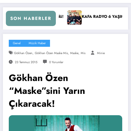
Döndü!
KAFA RADYO 6 YAŞINDA!
İBB Başkanı Ekr
SON HABERLER
Genel
Müzik Haber
,
,
,
Gökhan Özen
Gökhan Özen Maske Mis
Maske
Mis
Minie
23 Temmuz 2015
0 Yorumlar
Gökhan Özen
“Maske”sini Yarın
Çıkaracak!