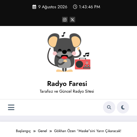
İçeriğe
9 Ağustos 2026
1:43:46 PM
atla
Radyo Faresi
Tarafsız ve Güncel Radyo Sitesi
Başlangıç
Genel
Gökhan Özen “Maske”sini Yarın Çıkaracak!