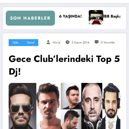
 6 YAŞINDA!
İBB Başkanı Ekrem İmamoğlu Radyocular ile B
SON HABERLER
Djler
Genel
Minie
2 Kasım 2014
0 Yorumlar
Gece Club’lerindeki Top 5
Dj!