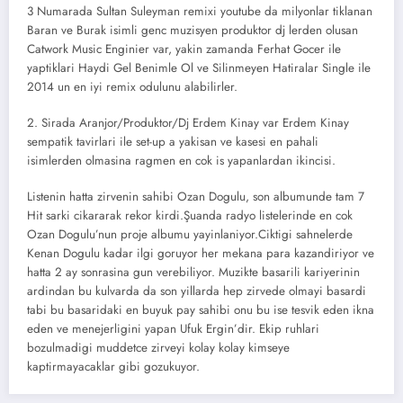
3 Numarada Sultan Suleyman remixi youtube da milyonlar tiklanan
Baran ve Burak isimli genc muzisyen produktor dj lerden olusan
Catwork Music Enginier var, yakin zamanda Ferhat Gocer ile
yaptiklari Haydi Gel Benimle Ol ve Silinmeyen Hatiralar Single ile
2014 un en iyi remix odulunu alabilirler.
2. Sirada Aranjor/Produktor/Dj Erdem Kinay var Erdem Kinay
sempatik tavirlari ile set-up a yakisan ve kasesi en pahali
isimlerden olmasina ragmen en cok is yapanlardan ikincisi.
Listenin hatta zirvenin sahibi Ozan Dogulu, son albumunde tam 7
Hit sarki cikararak rekor kirdi.Şuanda radyo listelerinde en cok
Ozan Dogulu’nun proje albumu yayinlaniyor.Ciktigi sahnelerde
Kenan Dogulu kadar ilgi goruyor her mekana para kazandiriyor ve
hatta 2 ay sonrasina gun verebiliyor. Muzikte basarili kariyerinin
ardindan bu kulvarda da son yillarda hep zirvede olmayi basardi
tabi bu basaridaki en buyuk pay sahibi onu bu ise tesvik eden ikna
eden ve menejerligini yapan Ufuk Ergin’dir. Ekip ruhlari
bozulmadigi muddetce zirveyi kolay kolay kimseye
kaptirmayacaklar gibi gozukuyor.