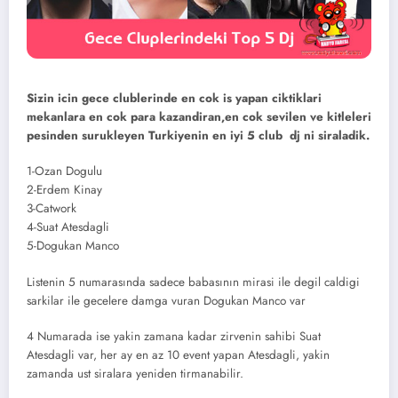
Sizin icin gece clublerinde en cok is yapan ciktiklari
mekanlara en cok para kazandiran,en cok sevilen ve kitleleri
pesinden surukleyen Turkiyenin en iyi 5 club dj ni siraladik.
1-Ozan Dogulu
2-Erdem Kinay
3-Catwork
4-Suat Atesdagli
5-Dogukan Manco
Listenin 5 numarasında sadece babasının mirasi ile degil caldigi
sarkilar ile gecelere damga vuran Dogukan Manco var
4 Numarada ise yakin zamana kadar zirvenin sahibi Suat
Atesdagli var, her ay en az 10 event yapan Atesdagli, yakin
zamanda ust siralara yeniden tirmanabilir.