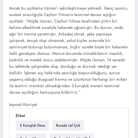
Ancak bu açıklama Uzman’ı sakinleştirmeye yetmedi. Genç oyuncu,
avukatı aracılığıyla Ceyhun Yılmaz’a tazminat davası açtığını
açıkladı: “Müjde Uzman, Ceyhun Yılmaz tarafından çirkin bir
kelime atfedilmek suretiyle hakarete uğramıştır. Bu durum, onda
ağır bir travma yaratmıştır. Arkadaş olmak, şaka yapmaya
çalışmak, tanışık olup olmamak, yahut kişiler arasında bir
samimiyet bulunup bulunmaması, hiçbir surette böyle bir hakaretin
haklı gerekçesi olamaz. Mevcut durumda müvekkilemin insanlık,
kadınlık ve meslek onuru zedelenmiştir. Müjde Uzman, 14 senedir
bu sektörde çalışmakta olup, durduğu ve durmak istediği yer
bellidir. İşlenen suç hakkında savcılığa başvurulduğunu, ayrıca
yaşamış olduğu duygusal travma ve üzüntünün herhangi bir miktar
ile tazmini mümkün olmadığından 3 kuruşluk manevi tazminat
davası açıldığını kamuoyuna bildiririz.”
kaynak:Hürriyet
Etiket
3 Kuruşluk Dava
Burada Laf Çok