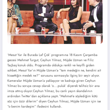
‘Mesut Yar ile Burada Laf Çok’ programına 18 Kasım Çarşamba
gecesi Mehmet Turgut, Ceyhun Yılmaz, Müjde Uzman ve Filiz
Taçbaş konuk oldu. Programda oldukça renkli ve keyifli giden
sohbet, Mesut Yar’ın Müjde Uzman’a ”tam mesleğin ne, kendini ait
hissettiğin meslek ne?” sorusunu sormasıyla ilginç bir seyir alıyor.
Kameralar Müjde Uzman’a yaklaşıyor ve kadraja giren Ceyhun
Yılmaz bu soruya cevap olarak ‘o….puluk’ diyerek talihsiz bir ana
imza atmış oluyor.Ceyhun Yılmaz, bu canlı yayın skandalının
ardından Twitter’dan açıklama yaptı.”Mehmet’e söylediğim kötü
söz için özür dilerim” diyen Ceyhun Yılmaz, Müjde Uzman için ise
“o benim kardeşim” ifadesini kullandı.