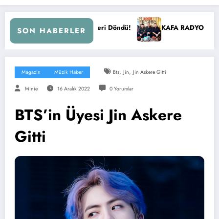
i Döndü!
KAFA RADYO 6 YAŞINDA!
İBB Başkanı E
SON HABERLER
,
,
Magazin
Müzik Haber
Bts
Jin
Jin Askere Gitti
Minie
16 Aralık 2022
0 Yorumlar
BTS’in Üyesi Jin Askere
Gitti