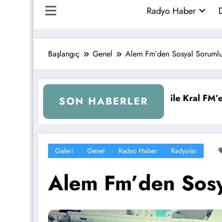
Radyo Haber
D
Başlangıç
Genel
Alem Fm’den Sosyal Sorumlul
6 YAŞINDA!
İBB Başkanı Ekrem İmamoğlu Rad
SON HABERLER
Galeri
Genel
Radyo Haber
Radyolar
Alem Fm’den Sosy