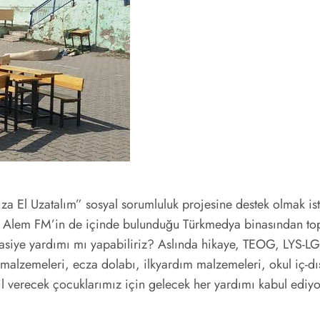
ıza El Uzatalım” sosyal sorumluluk projesine destek olmak is
Alem FM’in de içinde bulunduğu Türkmedya binasından topla
tasiye yardımı mı yapabiliriz? Aslında hikaye, TEOG, LYS-LGS 
k malzemeleri, ecza dolabı, ilkyardım malzemeleri, okul iç-dı
l verecek çocuklarımız için gelecek her yardımı kabul ediyo