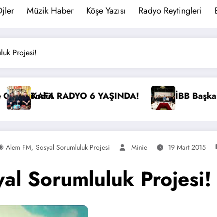
jler
Müzik Haber
Köşe Yazısı
Radyo Reytingleri
uk Projesi!
yocular ile Buluştu
İstanbul’da Radyo Cızırtısı Sona Er
,
Alem FM
Sosyal Sorumluluk Projesi
Minie
19 Mart 2015
al Sorumluluk Projesi!