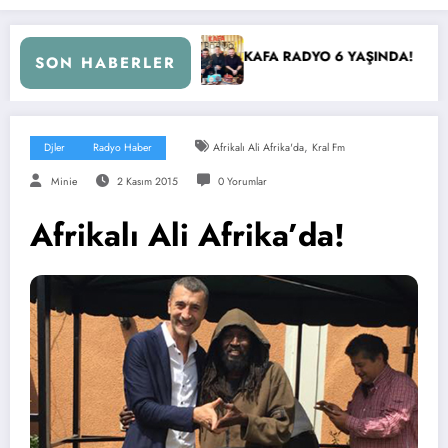
ü!
KAFA RADYO 6 YAŞINDA!
İBB Başkanı Ekrem İ
SON HABERLER
,
Djler
Radyo Haber
Afrikalı Ali Afrika'da
Kral Fm
Minie
2 Kasım 2015
0 Yorumlar
Afrikalı Ali Afrika’da!