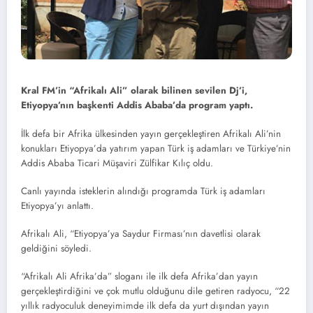
Kral FM’in “Afrikalı Ali” olarak bilinen sevilen Dj’i,
Etiyopya’nın başkenti Addis Ababa’da program yaptı.
İlk defa bir Afrika ülkesinden yayın gerçekleştiren Afrikalı Ali’nin
konukları Etiyopya’da yatırım yapan Türk iş adamları ve Türkiye’nin
Addis Ababa Ticari Müşaviri Zülfikar Kılıç oldu.
Canlı yayında isteklerin alındığı programda Türk iş adamları
Etiyopya’yı anlattı.
Afrikalı Ali, “Etiyopya’ya Saydur Firması’nın davetlisi olarak
geldiğini söyledi.
“Afrikalı Ali Afrika’da” sloganı ile ilk defa Afrika’dan yayın
gerçekleştirdiğini ve çok mutlu olduğunu dile getiren radyocu, “22
yıllık radyoculuk deneyimimde ilk defa da yurt dışından yayın