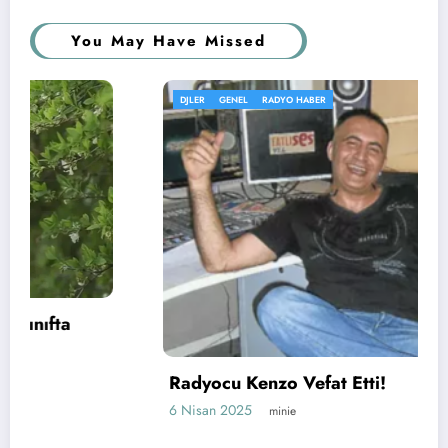
You May Have Missed
DJLER
GENEL
RADYO HABER
Radyocu Kenzo Vefat Etti!
6 Nisan 2025
minie