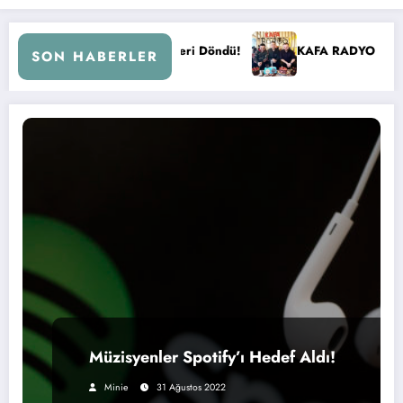
 ile Kral FM’e Geri Döndü!
KAFA RADYO 6 YAŞINDA!
SON HABERLER
Müzisyenler Spotify’ı Hedef Aldı!
Minie
31 Ağustos 2022