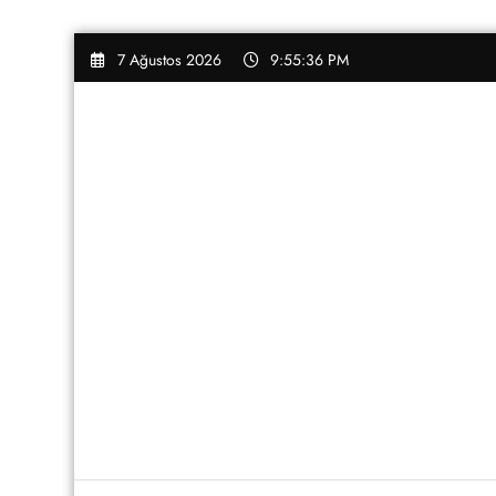
İçeriğe
7 Ağustos 2026
9:55:36 PM
atla