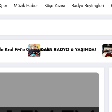
jler
Müzik Haber
Köşe Yazısı
Radyo Reytingleri
ndü!
AFA RADYO 6 YAŞINDA!
İBB Başkanı Ekrem 