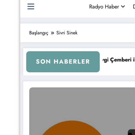
Radyo Haber
D
Başlangıç
Sivri Sinek
Melih Kurtuluş, Sevgi Çemberi ile Kral FM’e Geri Dö
K
SON HABERLER