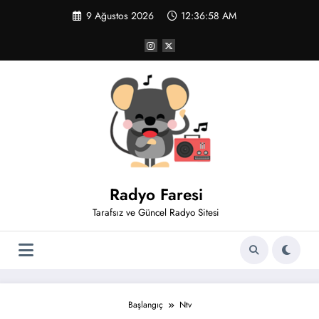
İçeriğe
9 Ağustos 2026
12:36:58 AM
atla
Radyo Faresi
Tarafsız ve Güncel Radyo Sitesi
Başlangıç
Ntv