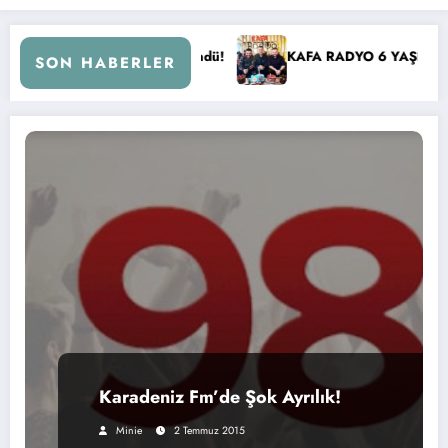
M’e Geri Döndü!
KAFA RADYO 6 YAŞINDA!
İBB Ba
SON HABERLER
Karadeniz Fm’de Şok Ayrılık!
Minie
2 Temmuz 2015