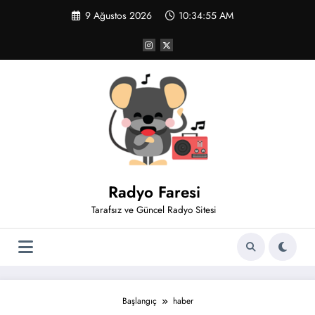
İçeriğe
9 Ağustos 2026
10:34:55 AM
atla
Radyo Faresi
Tarafsız ve Güncel Radyo Sitesi
Başlangıç
haber