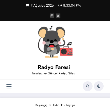
İçeriğe
7 Ağustos 2026
8:33:04 PM
atla
Radyo Faresi
Tarafsız ve Güncel Radyo Sitesi
Başlangıç
fildir fildir hayriye