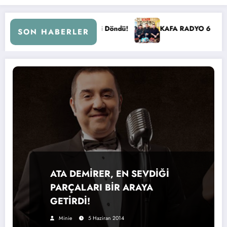
le Kral FM’e Geri Döndü!
KAFA RADYO 6 YAŞINDA!
SON HABERLER
ATA DEMİRER, EN SEVDİĞİ
PARÇALARI BİR ARAYA
GETİRDİ!
Minie
5 Haziran 2014