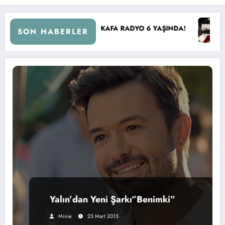
KAFA RADYO 6 YAŞINDA!
İBB Başkanı Ekrem İmamoğlu Rad
SON HABERLER
Yalın’dan Yeni Şarkı”Benimki”
Minie
25 Mart 2015