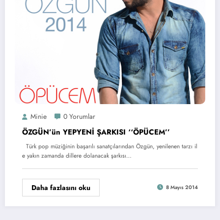
Minie
0 Yorumlar
ÖZGÜN’ün YEPYENİ ŞARKISI ‘‘ÖPÜCEM’’
Türk pop müziğinin başarılı sanatçılarından Özgün, yenilenen tarzı il
e yakın zamanda dillere dolanacak şarkısı…
Daha fazlasını oku
8 Mayıs 2014