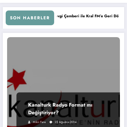
Melih Kurtuluş, Sevgi Çemberi ile Kral FM’e Geri Döndü!
SON HABERLER
Kanalturk Radyo Format mı
Değiştiriyor?
Mikii Fare
22 Ağustos 2014