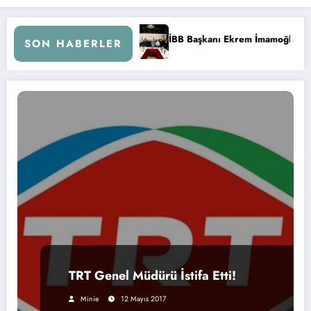
İmamoğlu Radyocular ile Buluştu
İstanbul’da Radyo Cızırtıs
SON HABERLER
TRT Genel Müdürü İstifa Etti!
Minie
12 Mayıs 2017