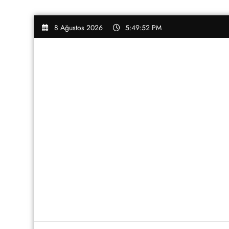
İçeriğe
8 Ağustos 2026
5:49:52 PM
atla