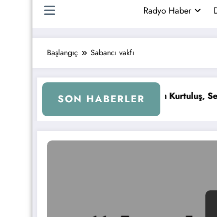
Radyo Haber
D
Başlangıç
Sabancı vakfı
tında!
Melih Kurtuluş, Sevgi Çemberi ile Kra
SON HABERLER