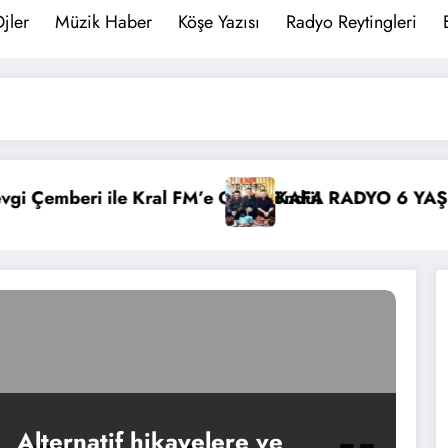
jler
Müzik Haber
Köşe Yazısı
Radyo Reytingleri
l FM’e Geri Döndü!
KAFA RADYO 6 YAŞINDA!
İBB B
Alternatif hikayelere ve