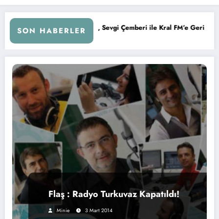
elih Kurtuluş, Sevgi Çemberi ile Kral FM’e Geri Döndü!
KAF
SON HABERLER
Flaş : Radyo Turkuvaz Kapatıldı!
Minie
3 Mart 2014