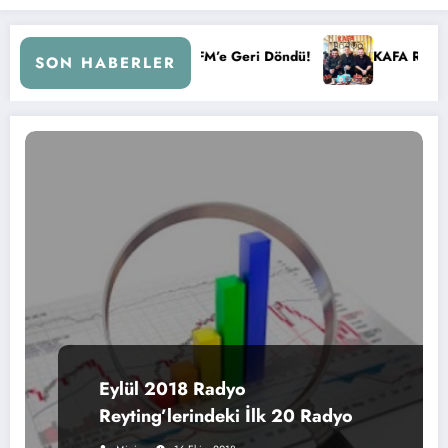
i Çemberi ile Kral FM’e Geri Döndü!
KAFA RADYO 6 YAŞIND
SON HABERLER
Eylül 2018 Radyo
Reyting’lerindeki İlk 20 Radyo