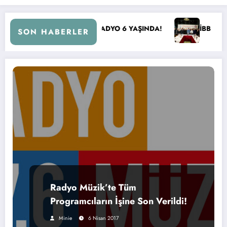
DA!
İBB Başkanı Ekrem İmamoğlu Radyocular ile Buluştu
SON HABERLER
Radyo Müzik’te Tüm
Programcıların İşine Son Verildi!
Minie
6 Nisan 2017