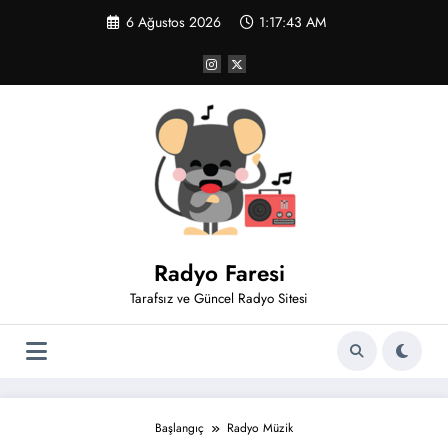
İçeriğe
6 Ağustos 2026
1:17:44 AM
atla
Radyo Faresi
Tarafsız ve Güncel Radyo Sitesi
Başlangıç
Radyo Müzik