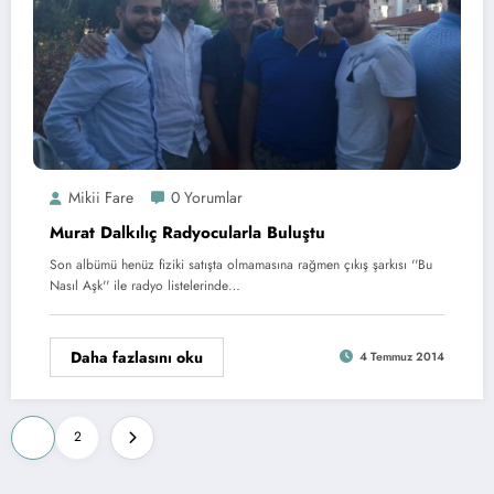
Mikii Fare
0 Yorumlar
Murat Dalkılıç Radyocularla Buluştu
Son albümü henüz fiziki satışta olmamasına rağmen çıkış şarkısı ''Bu
Nasıl Aşk'' ile radyo listelerinde…
Daha fazlasını oku
4 Temmuz 2014
Yazı
1
2
sayfalaması