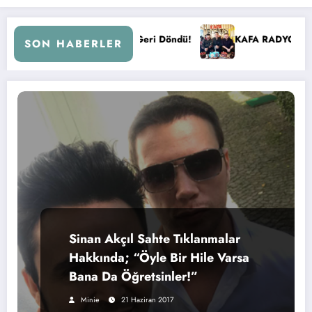
 Kral FM’e Geri Döndü!
KAFA RADYO 6 YAŞINDA!
SON HABERLER
Sinan Akçıl Sahte Tıklanmalar
Hakkında; “Öyle Bir Hile Varsa
Bana Da Öğretsinler!”
Minie
21 Haziran 2017