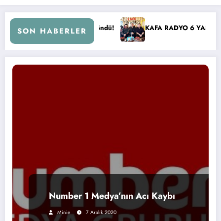
i Döndü!
KAFA RADYO 6 YAŞINDA!
İBB Başkanı E
SON HABERLER
Number 1 Medya’nın Acı Kaybı
Minie
7 Aralık 2020