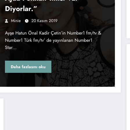
Diyorlar.”
Minie
20 Kasım 2019
Ayşe Hatun Önal Kadir Çetin’in Number1 fm/tv &
Number1 Türk fm/tv’ de yayınlanan Number1
Star…
Daha fazlasını oku