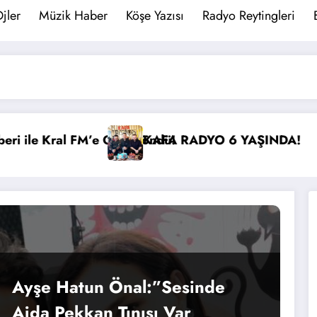
jler
Müzik Haber
Köşe Yazısı
Radyo Reytingleri
DYO 6 YAŞINDA!
İBB Başkanı Ekrem İmamoğlu
Ayşe Hatun Önal:”Sesinde
Ajda Pekkan Tınısı Var