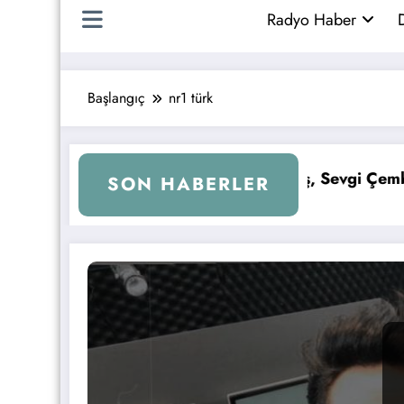
Radyo Haber
D
Başlangıç
nr1 türk
Kurtuluş, Sevgi Çemberi ile Kral FM’e Geri Döndü!
KAFA RA
SON HABERLER