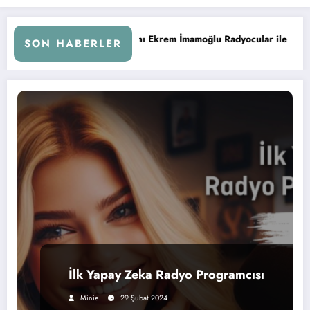
İBB Başkanı Ekrem İmamoğlu Radyocular ile Buluştu
İst
SON HABERLER
İlk Yapay Zeka Radyo Programcısı
Minie
29 Şubat 2024