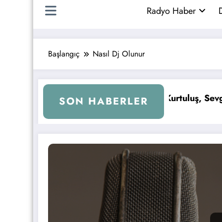
Radyo Haber
D
Başlangıç
Nasıl Dj Olunur
Melih Kurtuluş, Sevgi Çemberi ile Kral FM’e Ge
SON HABERLER