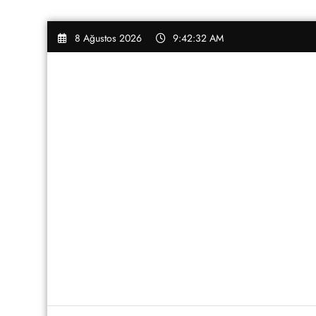
İçeriğe
8 Ağustos 2026
9:42:32 AM
atla