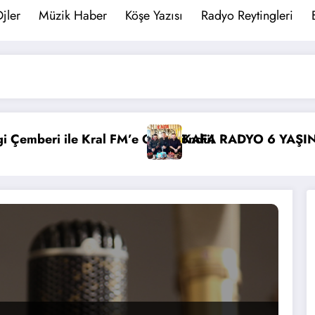
jler
Müzik Haber
Köşe Yazısı
Radyo Reytingleri
ri Döndü!
KAFA RADYO 6 YAŞINDA!
İBB Başkanı Ek