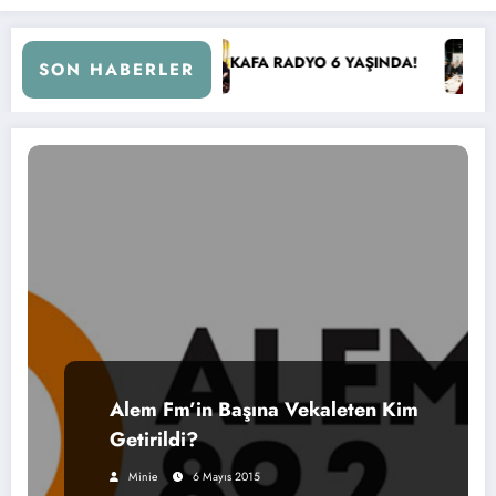
i Döndü!
KAFA RADYO 6 YAŞINDA!
İBB Başkanı E
SON HABERLER
Alem Fm’in Başına Vekaleten Kim
Getirildi?
Minie
6 Mayıs 2015